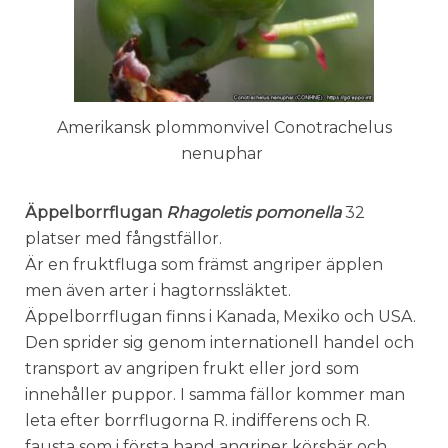
Amerikansk plommonvivel Conotrachelus
nenuphar
Äppelborrflugan
Rhagoletis pomonella
32
platser med fångstfällor.
Är en fruktfluga som främst angriper äpplen
men även arter i hagtornssläktet.
Äppelborrflugan finns i Kanada, Mexiko och USA.
Den sprider sig genom internationell handel och
transport av angripen frukt eller jord som
innehåller puppor. I samma fällor kommer man
leta efter borrflugorna R. indifferens och R.
fausta som i första hand angriper körsbär och