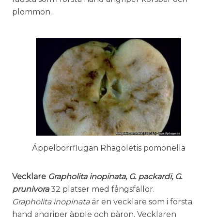
plommon.
Äppelborrflugan Rhagoletis pomonella
Vecklare
Grapholita inopinata, G. packardi, G.
prunivora
32 platser med fångsfällor.
Grapholita inopinata
är en vecklare som i första
hand angriper äpple och päron. Vecklaren