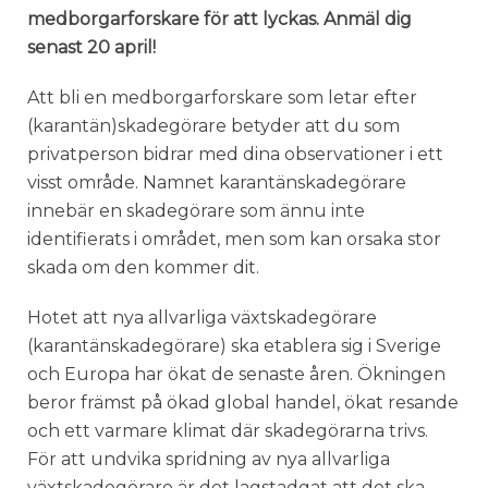
medborgarforskare för att lyckas. Anmäl dig
senast 20 april!
Att bli en medborgarforskare som letar efter
(karantän)skadegörare betyder att du som
privatperson bidrar med dina observationer i ett
visst område. Namnet karantänskadegörare
innebär en skadegörare som ännu inte
identifierats i området, men som kan orsaka stor
skada om den kommer dit.
Hotet att nya allvarliga växtskadegörare
(karantänskadegörare) ska etablera sig i Sverige
och Europa har ökat de senaste åren. Ökningen
beror främst på ökad global handel, ökat resande
och ett varmare klimat där skadegörarna trivs.
För att undvika spridning av nya allvarliga
växtskadegörare är det lagstadgat att det ska