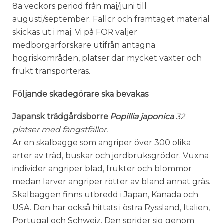
8a veckors period från maj/juni till
augusti/september. Fällor och framtaget material
skickas ut i maj. Vi på FOR väljer
medborgarforskare utifrån antagna
högriskområden, platser där mycket växter och
frukt transporteras.
Följande skadegörare ska bevakas
Japansk trädgårdsborre
Popillia japonica
32
platser med fångstfällor.
Är en skalbagge som angriper över 300 olika
arter av träd, buskar och jordbruksgrödor. Vuxna
individer angriper blad, frukter och blommor
medan larver angriper rötter av bland annat gräs.
Skalbaggen finns utbredd i Japan, Kanada och
USA. Den har också hittats i östra Ryssland, Italien,
Portugal och Schweiz. Den sprider sig genom