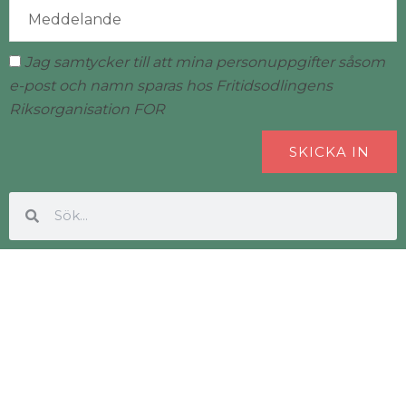
Jag samtycker till att mina personuppgifter såsom
e-post och namn sparas hos Fritidsodlingens
Riksorganisation FOR
SKICKA IN