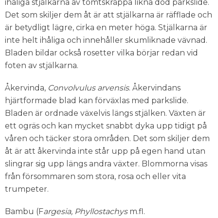
ihåliga stjälkarna av tomtskräppa likna död parkslide.
Det som skiljer dem åt är att stjälkarna är räfflade och
är betydligt lägre, cirka en meter höga. Stjälkarna är
inte helt ihåliga och innehåller skumliknade vävnad.
Bladen bildar också rosetter vilka börjar redan vid
foten av stjälkarna.
Åkervinda,
Convolvulus arvensis
. Åkervindans
hjärtformade blad kan förväxlas med parkslide.
Bladen är ordnade växelvis längs stjälken. Växten är
ett ogräs och kan mycket snabbt dyka upp tidigt på
våren och täcker stora områden. Det som skiljer dem
åt är att åkervinda inte står upp på egen hand utan
slingrar sig upp längs andra växter. Blommorna visas
från försommaren som stora, rosa och eller vita
trumpeter.
Bambu (F
argesia, Phyllostachys
m.fl.