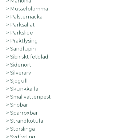
> Mahonia
>
Musselblomma
> Palsternacka
> Parksallat
> Parkslide
> Praktlysing
> Sandlupin
> Sibiriskt fetblad
> Sidenört
> Silverarv
>
Sjögull
> Skunkkalla
>
Smal vattenpest
> Snöbär
> Spärroxbär
> Strandkotula
> Storslinga
> Sydfyrling