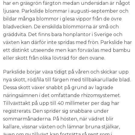
har en gräsgrön färgton medan undersidan är något
ljusare. Parkslide blommar i augusti–september och
bildar många blommor i glesa vippor från de övre
bladvecken. De enskilda blommorna är små och
gräddvita. Det finns bara honplantor i Sverige och
växten kan därför inte spridas med frön. Parkslide har
ett distinkt utseende men kan förväxlas med bambu
eller skott från olika lövträd för den ovane.
Parkslide börjar växa tidigt på våren och skickar upp
nya skott, röd/lila till färgen med tillbakarullade blad.
Dessa skott växer snabbt på grund av lagrade
näringsämnen i det omfattande rhizomsystemet.
Tillväxttakt på upp till 40 millimeter per dag har
registrerats. Den sprider sig snabbare under
sommarmånaderna. På hösten, när vädret blir
kallare, vissnar växten och lämnar bruna stjälkar,
även om ny tillväxt kan fortsätta så sent som i