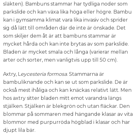
släkten). Bambuns stammar har tydliga noder som
parkslide och kan växa lika höga eller högre. Bambu
kan i gymsamma klimat vara lika invasiv och sprider
sig då lätt till områden där de inte är önskade. Det
som skiljer dem åt är att bambuns stammar är
mycket hårda och kan inte brytas av som parkslide.
Bladen är mycket smala och långa (varierar mellan
arter och sorter, men vanligtvis upp till 50 cm).
Axtry, L
eycesteria formosa
. Stammarna är
bambuliknande och kan se ut som parkslide. De är
också mest ihåliga och kan knäckas relativt lätt. Men
hos axtry sitter bladen mitt emot varandra längs
stjälken. Stjälken är blekgrön och utan fläckar. Den
blommar på sommaren med hängande klasar av vita
blommor med purpurröda högblad i klasar och har
djupt lila bär.