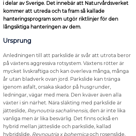
i delar av Sverige. Det innebär att Naturvårdsverket
kommer att utreda och ta fram så kallade
hanteringsprogram som utgör riktlinjer för den
långsiktiga hanteringen av dem.
Ursprung
Anledningen till att parkslide är svår att utrota beror
på växtens aggressiva rotsystem. Växtens rötter är
mycket livskraftiga och kan överleva många, många
år utan bladverk ovan jord. Parkslide kan tränga
igenom asfalt, orsaka skador på husgrunder,
ledningar, vägar med mera. Den kväver även alla
växter i sin närhet. Nära släkting med parkslide är
jätteslide,
Reynoutria sachalinensis
, den är inte lika
vanliga men är lika besvärlig. Det finns också en
hybrid mellan jätteslide och parkslide, kallad
hybridslide,
Reynoutria x bohemica
och rosenslide,