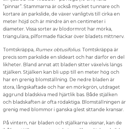
”pinnar”. Stammarna är också mycket tunnare och
kortare än parkslide, de växer vanligtvis till cirka en
meter höjd och är mindre än en centimeter i
diameter. Vissa sorter av blodormrot har mörka,
triangulära, pilformade fläckar över bladets mittnerv.
Tomtskräppa,
Rumex obtusifolius
. Tomtskräppa är
precis som parkslide en slideart och har därför en del
likheter. Bland annat att bladen sitter växelvis längs
stjälken. Stjälken kan bli upp till en meter hög och
har en grenig blomställning. De nedre bladen är
stora, långskaftade och har en mörkgrön, utdraget
äggrund bladskiva med hjärtlik bas. Både stjälken
och bladskaften är ofta rödaktiga. Blomställningen är
grenig med blommor i ganska glest sittande kransar.
På vintern, när bladen och stjälkarna vissnar, kan de