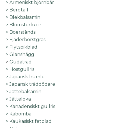
> Armeniskt björnbär
> Bergtall
> Blekbalsamin
> Blomsterlupin
> Boerstånds
> Fjäderborstgräs
> Flytspikblad
> Glanshägg
>
Gudaträd
> Höstgullris
> Japansk humle
> Japansk träddödare
> Jättebalsamin
> Jätteloka
> Kanadensiskt gullris
> Kabomba
> Kaukasiskt fetblad