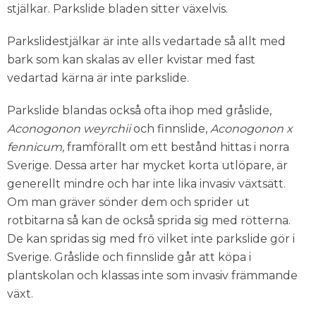
stjälkar. Parkslide bladen sitter växelvis.
Parkslidestjälkar är inte alls vedartade så allt med
bark som kan skalas av eller kvistar med fast
vedartad kärna är inte parkslide.
Parkslide blandas också ofta ihop med gråslide,
Aconogonon weyrchii
och finnslide,
Aconogonon x
fennicum,
framförallt om ett bestånd hittas i norra
Sverige. Dessa arter har mycket korta utlöpare, är
generellt mindre och har inte lika invasiv växtsätt.
Om man gräver sönder dem och sprider ut
rotbitarna så kan de också sprida sig med rötterna.
De kan spridas sig med frö vilket inte parkslide gör i
Sverige. Gråslide och finnslide går att köpa i
plantskolan och klassas inte som invasiv främmande
växt.