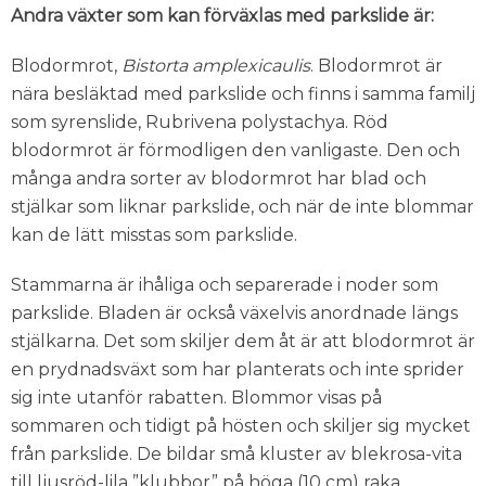
Andra växter som kan förväxlas med parkslide är:
Blodormrot,
Bistorta amplexicaulis
. Blodormrot är
nära besläktad med parkslide och finns i samma familj
som syrenslide, Rubrivena polystachya. Röd
blodormrot är förmodligen den vanligaste. Den och
många andra sorter av blodormrot har blad och
stjälkar som liknar parkslide, och när de inte blommar
kan de lätt misstas som parkslide.
Stammarna är ihåliga och separerade i noder som
parkslide. Bladen är också växelvis anordnade längs
stjälkarna. Det som skiljer dem åt är att blodormrot är
en prydnadsväxt som har planterats och inte sprider
sig inte utanför rabatten. Blommor visas på
sommaren och tidigt på hösten och skiljer sig mycket
från parkslide. De bildar små kluster av blekrosa-vita
till ljusröd-lila ”klubbor” på höga (10 cm) raka