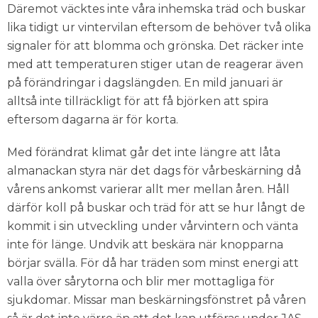
Däremot väcktes inte våra inhemska träd och buskar
lika tidigt ur vintervilan eftersom de behöver två olika
signaler för att blomma och grönska. Det räcker inte
med att temperaturen stiger utan de reagerar även
på förändringar i dagslängden. En mild januari är
alltså inte tillräckligt för att få björken att spira
eftersom dagarna är för korta.
Med förändrat klimat går det inte längre att låta
almanackan styra när det dags för vårbeskärning då
vårens ankomst varierar allt mer mellan åren. Håll
därför koll på buskar och träd för att se hur långt de
kommit i sin utveckling under vårvintern och vänta
inte för länge. Undvik att beskära när knopparna
börjar svälla. För då har träden som minst energi att
valla över sårytorna och blir mer mottagliga för
sjukdomar. Missar man beskärningsfönstret på våren