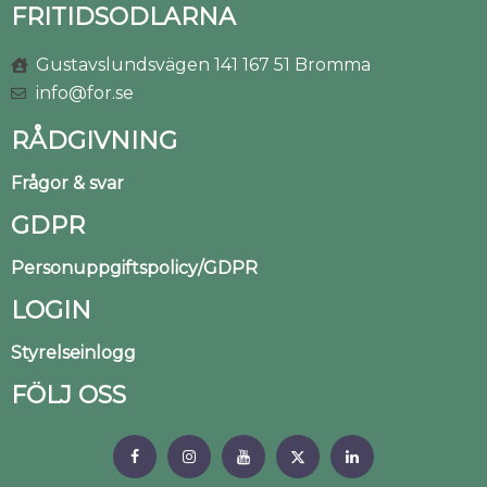
FRITIDSODLARNA
Gustavslundsvägen 141 167 51 Bromma
info@for.se
RÅDGIVNING
Frågor & svar
GDPR
Personuppgiftspolicy/GDPR
LOGIN
Styrelseinlogg
FÖLJ OSS