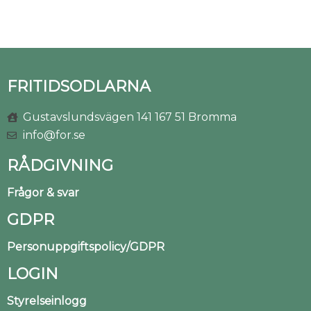
FRITIDSODLARNA
Gustavslundsvägen 141 167 51 Bromma
info@for.se
RÅDGIVNING
Frågor & svar
GDPR
Personuppgiftspolicy/GDPR
LOGIN
Styrelseinlogg