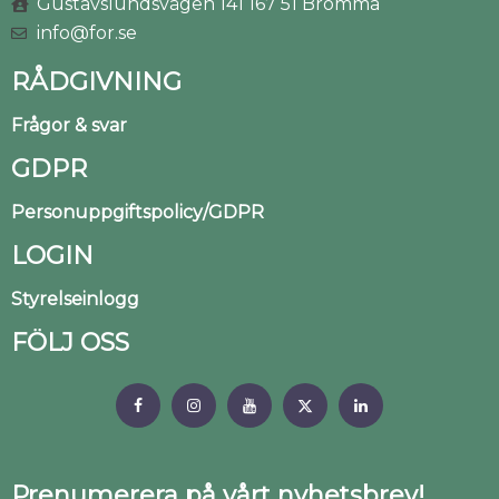
Gustavslundsvägen 141 167 51 Bromma
info@for.se
RÅDGIVNING
Frågor & svar
GDPR
Personuppgiftspolicy/GDPR
LOGIN
Styrelseinlogg
FÖLJ OSS
Prenumerera på vårt nyhetsbrev!