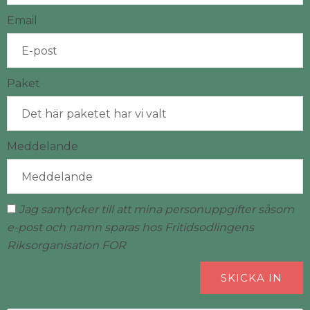
Email
Paket
Meddelande
Jag samtycker till att mina personuppgifter såsom
e-post och namn sparas hos Fritidsodlingens
Riksorganisation FOR
SKICKA IN