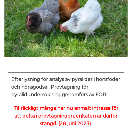
Efterlysning för analys av pyralider i hönsfoder
och hönsgödsel. Provtagning för
pyralidundersökning genomförs av FOR.
Tillräckligt många har nu anmält intresse för
att delta i provtagningen, enkäten är därför
stängd. (28 juni 2023)