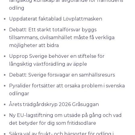
långsiktig kunskap är avgörande för framtidens
odling
Uppdaterat faktablad Lövplattmasken
Debatt: Ett starkt totalförsvar byggs
tillsammans, civilsamhället måste få verkliga
möjligheter att bidra
Upprop Sverige behöver en stiftelse för
långsiktig växtförädling av äpple
Debatt: Sverige försvagar en samhällsresurs
Pyralider fortsätter att orsaka problem i svenska
odlingar
Årets trädgårdskryp 2026 Gråsuggan
Ny EU-lagstiftning om utsäde på gång och vad
det betyder för dig som fritidsodlare
Säkra val av frukt- och bärsorter för odling i