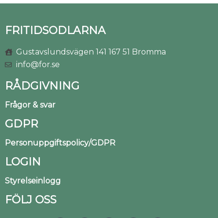
FRITIDSODLARNA
Gustavslundsvägen 141 167 51 Bromma
info@for.se
RÅDGIVNING
Frågor & svar
GDPR
Personuppgiftspolicy/GDPR
LOGIN
Styrelseinlogg
FÖLJ OSS