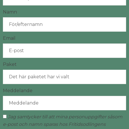
Namn
Email
Paket
Meddelande
Jag samtycker till att mina personuppgifter såsom
e-post och namn sparas hos Fritidsodlingens