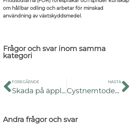
Fritidsodlarna (FOR) förespråkar och sprider kunskap
om hållbar odling och arbetar för minskad
användning av växtskyddsmedel.
Frågor och svar inom samma
kategori
FÖREGÅENDE
NÄSTA
Skada på äpple? Hagelskada
Cystnemtoder på potatis?
Andra frågor och svar