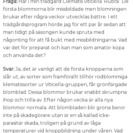
Fråga:
Har i min trädgård Clematis viticella ’Rubra’. De
första blommorna blir missbildade men blomningen
brukar efter några veckor utvecklas bättre. I ett
trädgårdsprogram hörde jag för ett par år sedan att
man tidigt på säsongen kunde spruta med
någonting för att få bukt med missbildningarna. Vad
var det för preparat och kan man som amatör köpa
och använda det?
Svar:
Ja, det är vanligt att de första knopparna som
slår ut, av sorter som framförallt tillhör rödblommiga
klematissorter ur Viticella-gruppen, får grönfärgade
blomblad. Dessa blommor brukar snabbt skrumpna
ihop och trilla av. Efter någon vecka är alla nya
blommor normala. Att blombladen blir gröna beror
inte på skadegörare utan är en så kallad icke-
parasitär skada, troligen på grund av låga
temperaturer vid knoppbildning under våren. Vad