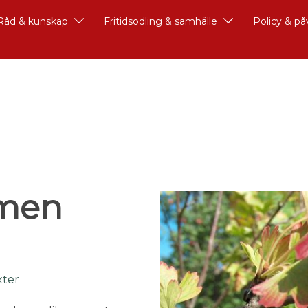
Råd & kunskap
Fritidsodling & samhälle
Policy & p
 men
xter