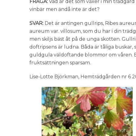
FRÅGA:
Vad är det som växer i min trädgård 
vinbär men ändå inte är det?
SVAR:
Det är antingen gullrips, Ribes aureum,
aureum var. villosum, som du har i din trädg
men skiljs bäst åt på de unga skotten. Gull
doftripsens är ludna. Båda är tåliga buska
guldgula väldoftande blommor om våren. B
fruktsättningen sparsam.
Lise-Lotte Björkman, Hemträdgården nr 6 2