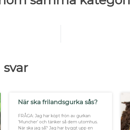
 inom samma kategori
 svar
När ska frilandsgurka sås?
FRÅGA: Jag har köpt frön av gurkan
’Muncher’ och tänker så dem utomhus.
När ska jag så? Jag har byggt upp en