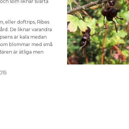
och som liknar svarta
 eller doftrips, Ribes
ård. De liknar varandra
ripsens är kala medan
r, som blommar med små
ären är ätliga men
015