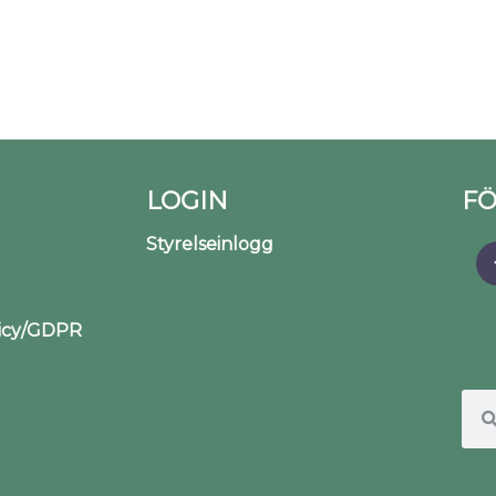
LOGIN
FÖ
Styrelseinlogg
licy/GDPR