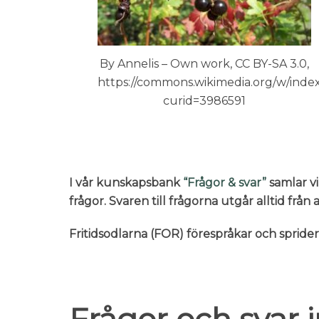
By Annelis – Own work, CC BY-SA 3.0,
https://commons.wikimedia.org/w/inde
curid=3986591
I vår kunskapsbank
“Frågor & svar”
samlar vi
frågor. Svaren till frågorna utgår alltid frå
Fritidsodlarna (FOR) förespråkar och sprid