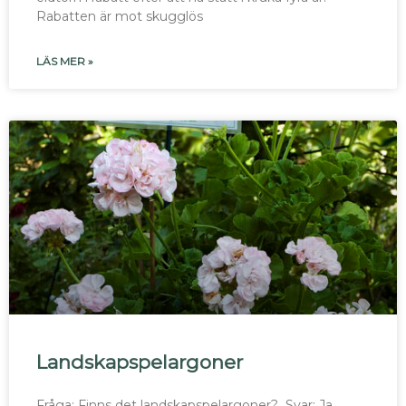
Rabatten är mot skugglös
LÄS MER »
Landskapspelargoner
Fråga: Finns det landskapspelargoner? Svar: Ja,