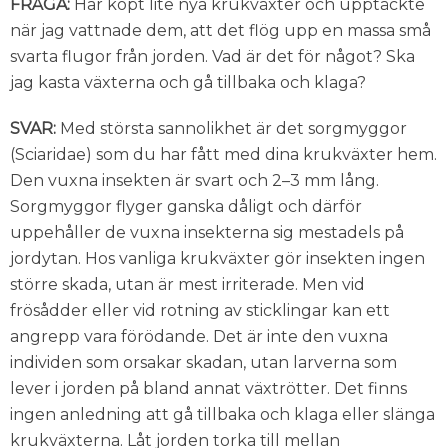
FRÅGA:
Har köpt lite nya krukväxter och upptäckte
när jag vattnade dem, att det flög upp en massa små
svarta flugor från jorden. Vad är det för något? Ska
jag kasta växterna och gå tillbaka och klaga?
SVAR:
Med största sannolikhet är det sorgmyggor
(Sciaridae) som du har fått med dina krukväxter hem.
Den vuxna insekten är svart och 2–3 mm lång.
Sorgmyggor flyger ganska dåligt och därför
uppehåller de vuxna insekterna sig mestadels på
jordytan. Hos vanliga krukväxter gör insekten ingen
större skada, utan är mest irriterade. Men vid
frösådder eller vid rotning av sticklingar kan ett
angrepp vara förödande. Det är inte den vuxna
individen som orsakar skadan, utan larverna som
lever i jorden på bland annat växtrötter. Det finns
ingen anledning att gå tillbaka och klaga eller slänga
krukväxterna. Låt jorden torka till mellan