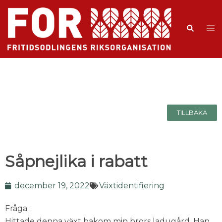
TILLBAKA
Såpnejlika i rabatt
december 19, 2022
Växtidentifiering
Fråga:
Hittade denna växt bakom min brors ladugård. Han