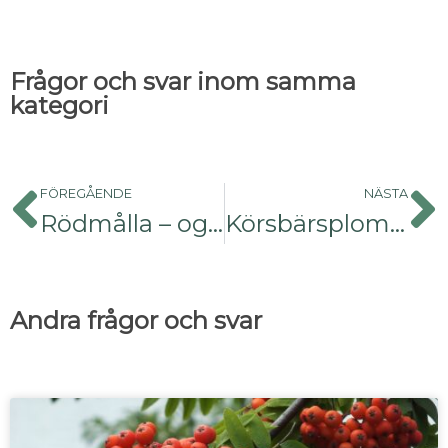
Frågor och svar inom samma
kategori
FÖREGÅENDE
NÄSTA
Rödmålla – ogräs eller invasiv växt?
Körsbärsplommon
Andra frågor och svar