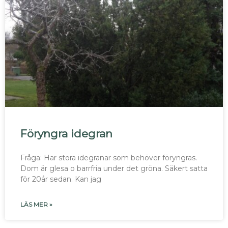
Föryngra idegran
Fråga: Har stora idegranar som behöver föryngras.
Dom är glesa o barrfria under det gröna. Säkert satta
för 20år sedan. Kan jag
LÄS MER »