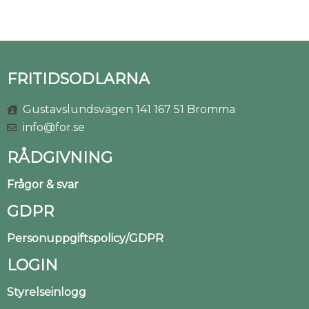
FRITIDSODLARNA
Gustavslundsvägen 141 167 51 Bromma
info@for.se
RÅDGIVNING
Frågor & svar
GDPR
Personuppgiftspolicy/GDPR
LOGIN
Styrelseinlogg