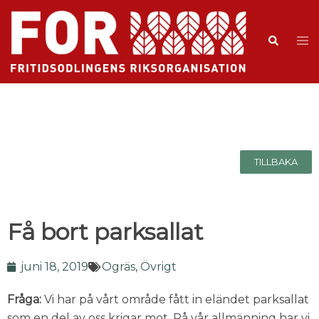
TILLBAKA
Få bort parksallat
juni 18, 2019
Ogräs
,
Övrigt
Fråga:
Vi har på vårt område fått in eländet parksallat
som en del av oss krigar mot. På vår allmänning har vi