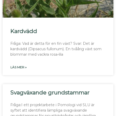
Kardvädd
Fråga: Vad är detta för en fin växt? Svar: Det är
kardvädd (Dipsacus fullonum). En tvåårig växt som
blommar med vackra rosa-lila
LÄS MER »
Svagväxande grundstammar
Fråga:I ett projektarbete i Pomologi vid SLU är
syftet att identifiera lämpliga svagväxande
grundstammar för privatträdgårdar och jämföra