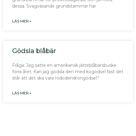
dessa. Svagväxande grundstammar har
LÄS MER »
Gödsla blåbär
Fråga: Jag satte en amerikansk jätteblåbärsbuske
förra året. Kan jag gödsla den med kogödsel fast det
står att det ska vara rododendrongödsel?
LÄS MER »