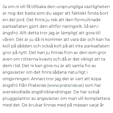
Ja om ni vill få tillbaka den ursprungliga växtligheten
är nog det bästa som du säger att faktiskt forsla bort
en del jord. Det finns ju risk att den förmultnade
parksallaten gjort den alltför näringsrik. Så sen i
ängsfrö. Allt detta tror jag är lämpligt att göra till
våren. Det är ju då ni kommer att vara där och kan ha
koll på sådden och också koll på att inte parksallaten
gror på nytt. Det kan ju finnas frön av den som gror
även om rötterna kvävts och då är det viktigt att ta
dem i tid. Det ni kan göra nu är att samla frö av
ängsväxter om det finns sådana naturligt i
omgivningen. Annars tror jag det är värt att köpa
ängsfrö från Pratensis (
www.pratensis.se
) som har
svenskodlade ängsfröblandningar. De har också
pluggplantor av ängsväxter om man vill komplettera
med det. De brukar finnas med på mässan varje år.