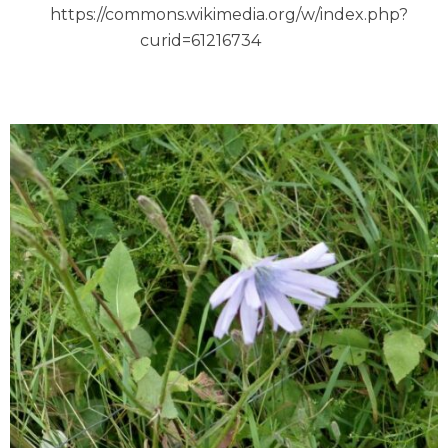
https://commons.wikimedia.org/w/index.php?
curid=61216734