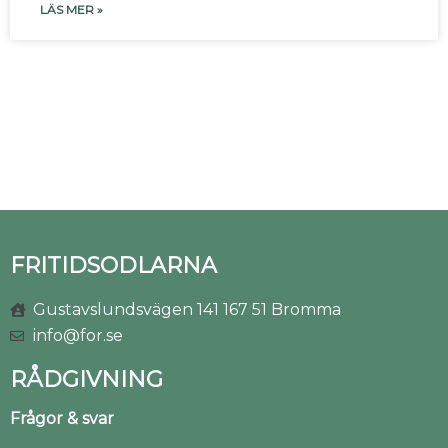
LÄS MER »
FRITIDSODLARNA
Gustavslundsvägen 141 167 51 Bromma
info@for.se
RÅDGIVNING
Frågor & svar