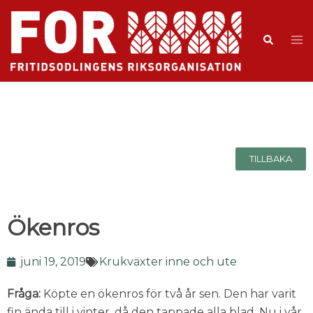
TILLBAKA
Ökenros
juni 19, 2019
Krukväxter inne och ute
Fråga:
Köpte en ökenros för två år sen. Den har varit
fin ända till i vinter, då den tappade alla blad. Nu i vår