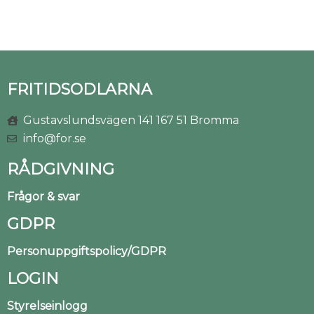
FRITIDSODLARNA
Gustavslundsvägen 141 167 51 Bromma
info@for.se
RÅDGIVNING
Frågor & svar
GDPR
Personuppgiftspolicy/GDPR
LOGIN
Styrelseinlogg