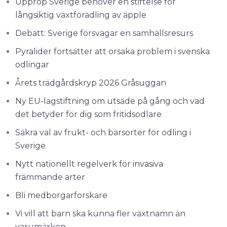
Upprop Sverige behöver en stiftelse för
långsiktig växtförädling av äpple
Debatt: Sverige försvagar en samhällsresurs
Pyralider fortsätter att orsaka problem i svenska
odlingar
Årets trädgårdskryp 2026 Gråsuggan
Ny EU-lagstiftning om utsäde på gång och vad
det betyder för dig som fritidsodlare
Säkra val av frukt- och bärsorter för odling i
Sverige
Nytt nationellt regelverk för invasiva
främmande arter
Bli medborgarforskare
Vi vill att barn ska kunna fler växtnamn än
varumärken