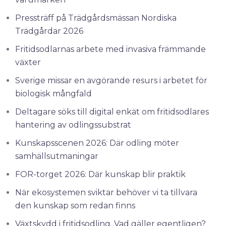
Pressträff på Trädgårdsmässan Nordiska
Trädgårdar 2026
Fritidsodlarnas arbete med invasiva främmande
växter
Sverige missar en avgörande resurs i arbetet för
biologisk mångfald
Deltagare söks till digital enkät om fritidsodlares
hantering av odlingssubstrat
Kunskapsscenen 2026: Där odling möter
samhällsutmaningar
FOR-torget 2026: Där kunskap blir praktik
När ekosystemen sviktar behöver vi ta tillvara
den kunskap som redan finns
Växtskydd i fritidsodling. Vad gäller egentligen?