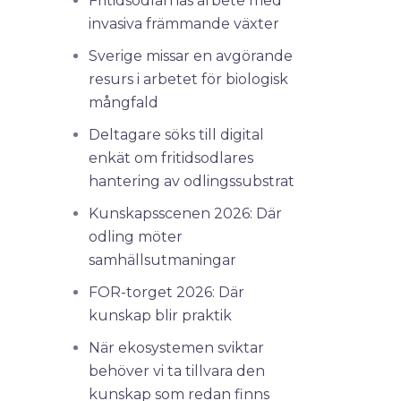
Fritidsodlarnas arbete med
invasiva främmande växter
Sverige missar en avgörande
resurs i arbetet för biologisk
mångfald
Deltagare söks till digital
enkät om fritidsodlares
hantering av odlingssubstrat
Kunskapsscenen 2026: Där
odling möter
samhällsutmaningar
FOR-torget 2026: Där
kunskap blir praktik
När ekosystemen sviktar
behöver vi ta tillvara den
kunskap som redan finns