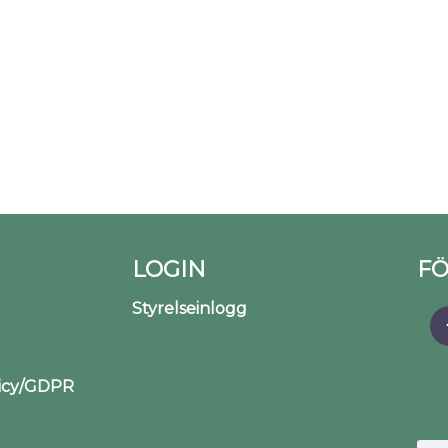
LOGIN
FÖ
Styrelseinlogg
licy/GDPR