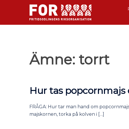
Ämne:
torrt
Hur tas popcornmaj
FRÅGA: Hur tar man hand om popcornmajs 
majskornen, torka på kolven i […]