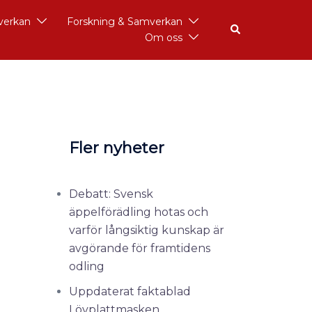
åverkan
Forskning & Samverkan
Om oss
Fler nyheter
Debatt: Svensk
äppelförädling hotas och
varför långsiktig kunskap är
avgörande för framtidens
odling
Uppdaterat faktablad
Lövplattmasken