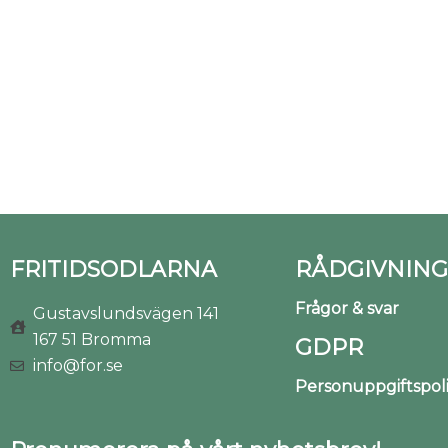
FRITIDSODLARNA
RÅDGIVNING
Frågor & svar
Gustavslundsvägen 141
167 51 Bromma
GDPR
info@for.se
Personuppgiftspo