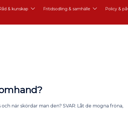
Råd & kunskap
Fritidsodling & samhälle
Policy & p
s omhand?
och när skördar man den? SVAR: Låt de mogna fröna,