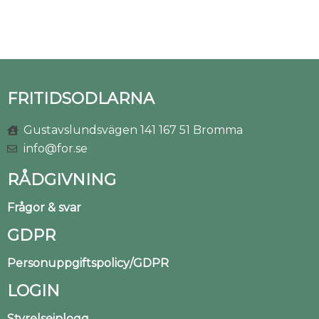
FRITIDSODLARNA
Gustavslundsvägen 141 167 51 Bromma
info@for.se
RÅDGIVNING
Frågor & svar
GDPR
Personuppgiftspolicy/GDPR
LOGIN
Styrelseinlogg