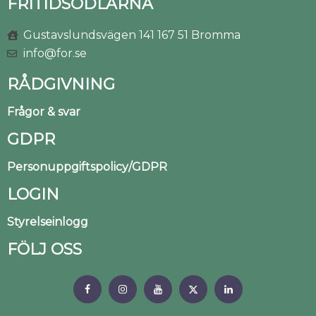
FRITIDSODLARNA
Gustavslundsvägen 141 167 51 Bromma
info@for.se
RÅDGIVNING
Frågor & svar
GDPR
Personuppgiftspolicy/GDPR
LOGIN
Styrelseinlogg
FÖLJ OSS