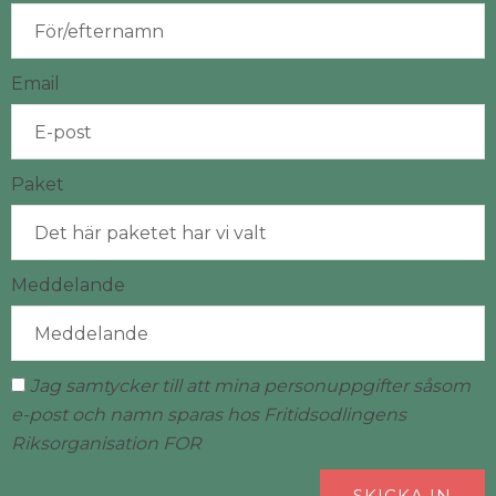
Email
Paket
Meddelande
Jag samtycker till att mina personuppgifter såsom
e-post och namn sparas hos Fritidsodlingens
Riksorganisation FOR
SKICKA IN