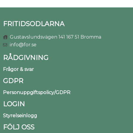
FRITIDSODLARNA
Gustavslundsvägen 141 167 51 Bromma
info@for.se
RÅDGIVNING
Frågor & svar
GDPR
Personuppgiftspolicy/GDPR
LOGIN
Styrelseinlogg
FÖLJ OSS