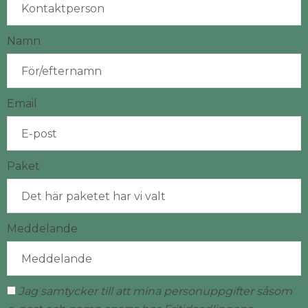
Namn
Email
Paket
Meddelande
Jag samtycker till att mina personuppgifter såsom