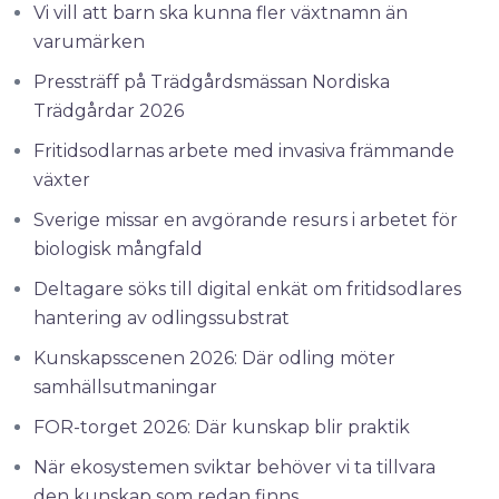
Vi vill att barn ska kunna fler växtnamn än
varumärken
Pressträff på Trädgårdsmässan Nordiska
Trädgårdar 2026
Fritidsodlarnas arbete med invasiva främmande
växter
Sverige missar en avgörande resurs i arbetet för
biologisk mångfald
Deltagare söks till digital enkät om fritidsodlares
hantering av odlingssubstrat
Kunskapsscenen 2026: Där odling möter
samhällsutmaningar
FOR-torget 2026: Där kunskap blir praktik
När ekosystemen sviktar behöver vi ta tillvara
den kunskap som redan finns