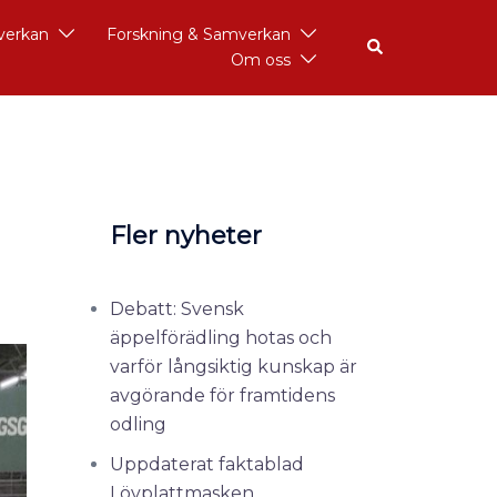
åverkan
Forskning & Samverkan
Om oss
Fler nyheter
Debatt: Svensk
äppelförädling hotas och
varför långsiktig kunskap är
avgörande för framtidens
odling
Uppdaterat faktablad
Lövplattmasken