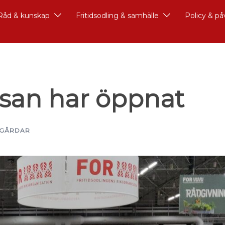
Råd & kunskap
Fritidsodling & samhälle
Policy & p
san har öppnat
DGÅRDAR