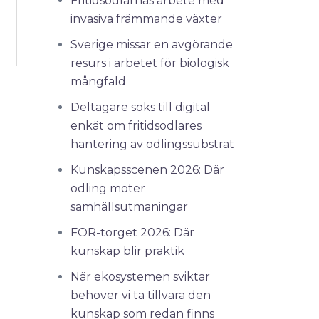
Fritidsodlarnas arbete med
invasiva främmande växter
Sverige missar en avgörande
resurs i arbetet för biologisk
mångfald
Deltagare söks till digital
enkät om fritidsodlares
hantering av odlingssubstrat
Kunskapsscenen 2026: Där
odling möter
samhällsutmaningar
FOR-torget 2026: Där
kunskap blir praktik
När ekosystemen sviktar
behöver vi ta tillvara den
kunskap som redan finns