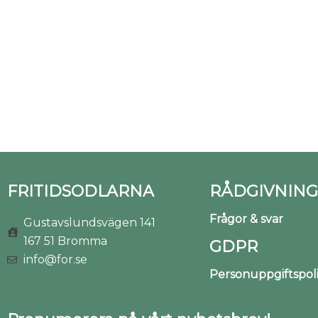
FRITIDSODLARNA
RÅDGIVNING
Frågor & svar
Gustavslundsvägen 141
167 51 Bromma
GDPR
info@for.se
Personuppgiftspo