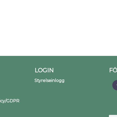
LOGIN
FÖ
Styrelseinlogg
licy/GDPR