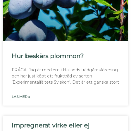
Hur beskärs plommon?
FRÅGA: Jag är medlem i Hallands trädgårdsförening
och har just köpt ett fruktträd av sorten
’Experimentalfältets Sviskon’. Det är ett ganska stort
LÄS MER »
Impregnerat virke eller ej