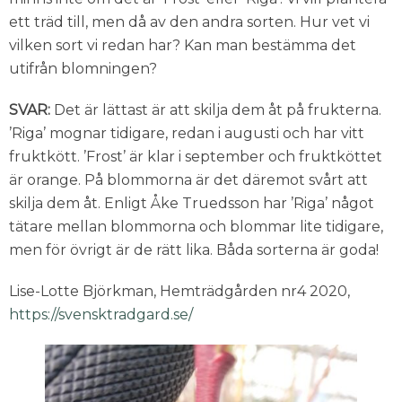
ett träd till, men då av den andra sorten. Hur vet vi
vilken sort vi redan har? Kan man bestämma det
utifrån blomningen?
SVAR:
Det är lättast är att skilja dem åt på frukterna.
’Riga’ mognar tidigare, redan i augusti och har vitt
fruktkött. ’Frost’ är klar i september och fruktköttet
är orange. På blommorna är det däremot svårt att
skilja dem åt. Enligt Åke Truedsson har ’Riga’ något
tätare mellan blommorna och blommar lite tidigare,
men för övrigt är de rätt lika. Båda sorterna är goda!
Lise-Lotte Björkman, Hemträdgården nr4 2020,
https://svensktradgard.se/