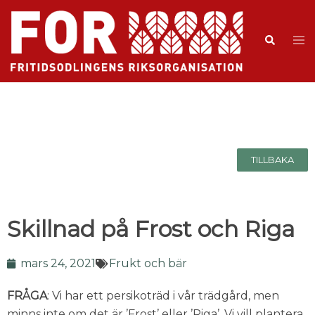
TILLBAKA
Skillnad på Frost och Riga
mars 24, 2021
Frukt och bär
FRÅGA
: Vi har ett persikoträd i vår trädgård, men
minns inte om det är ’Frost’ eller ’Riga’. Vi vill plantera