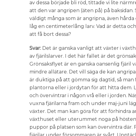
av dessa började bli röd, tittade vi lite nä
att den var angripen (äten på) på baksidan. 
väldigt många som är angripna, även hårda g
låg en centimeterlång larv. Vad är detta oc
att få bort dessa?
Svar:
Det är ganska vanligt att växter i väx
av fjärilslarver. I det här fallet är det grönsak
Grönsaksflyet är en ganska oansenlig fjäril v
mindre allätare. Det vill säga de kan angripa
är duktiga på att gömma sig dagtid, så man f
plantorna eller i jordytan för att hitta dem.
och övervintrar i någon vrå eller i jorden. 
vuxna fjärilarna fram och under maj-juni lä
växter. Det man kan göra för att förhindra a
växthuset eller uterummet noga på hösten. 
puppor på platsen som kan övervintra där. Fö
fjärilar under försommaren är svårt. Uppt