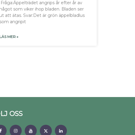
Fråga:Äppelträdet angrips år efter år av
något som viker ihop bladen. Bladen ser
ut att ätas. Svar:Det är grön äppelbladlus
som angripit
LÄS MER »
LJ OSS