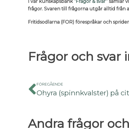
I vår kunskapsbank
“Frågor & svar”
samlar vi
frågor. Svaren till frågorna utgår alltid frå
Fritidsodlarna (FOR) förespråkar och sprid
Frågor och svar
FÖREGÅENDE
Ohyra (spinnkvalster) på ci
Andra frågor och