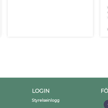
LOGIN
FÖ
Styrelseinlogg