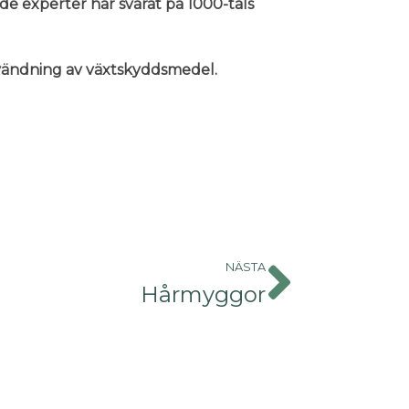
nde experter har svarat på 1000-tals
användning av växtskyddsmedel.
NÄSTA
Hårmyggor