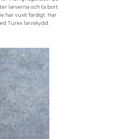
fter larverna och ta bort
 har vuxit färdigt. Har
ed Turex larvskydd.