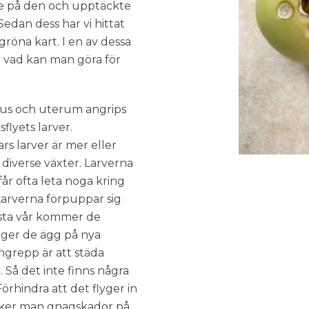
rmre på den och upptäckte
Sedan dess har vi hittat
röna kart. I en av dessa
h vad kan man göra för
thus och uterum angrips
sflyets larver.
ars larver är mer eller
 diverse växter. Larverna
år ofta leta noga kring
 Larverna förpuppar sig
Nästa vår kommer de
gger de ägg på nya
ngrepp är att städa
Så det inte finns några
rhindra att det flyger in
äcker man gnagskador på