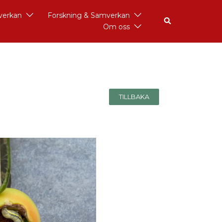
åverkan
Forskning & Samverkan
Om oss
TILLBAKA