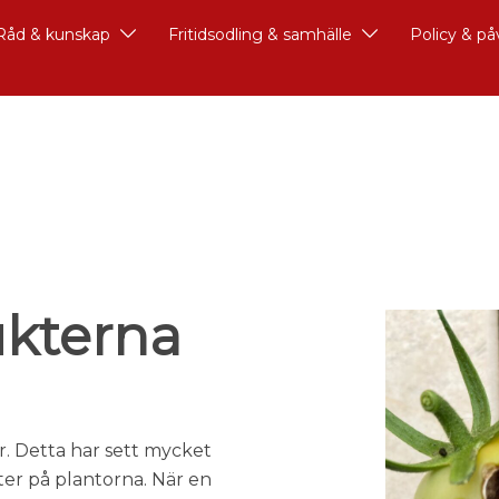
Råd & kunskap
Fritidsodling & samhälle
Policy & p
ukterna
r. Detta har sett mycket
er på plantorna. När en