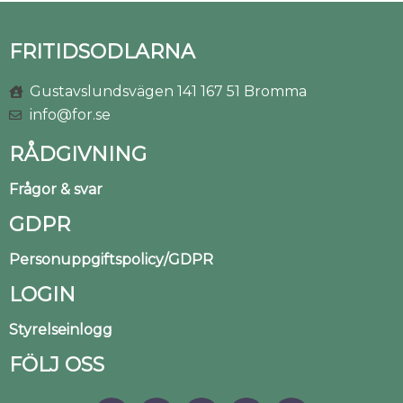
FRITIDSODLARNA
Gustavslundsvägen 141 167 51 Bromma
info@for.se
RÅDGIVNING
Frågor & svar
GDPR
Personuppgiftspolicy/GDPR
LOGIN
Styrelseinlogg
FÖLJ OSS