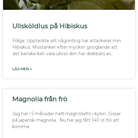
Ullsköldlus på Hibiskus
Fråga: Upptäckte att någonting har attackerat min
Hibiskus. Misstänker efter mycket googlande att
det kanske kan vara ullöss den har drabbats av,
LÄS MER »
Magnolia från frö
Jag har i 5 månader haft magnoliafrö i kylen. Gissar
på japansk magnolia. Nu har jag fått 140 st frö att
komma