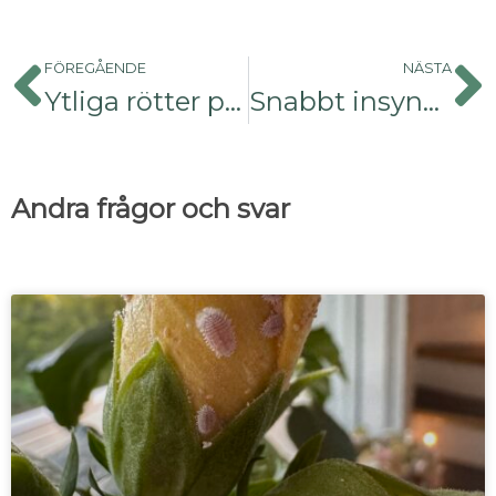
FÖREGÅENDE
NÄSTA
Ytliga rötter på körsbärsträd
Snabbt insynsskydd
Andra frågor och svar