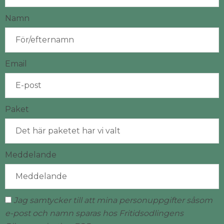
Namn
Email
Paket
Meddelande
Jag samtycker till att mina personuppgifter såsom
e-post och namn sparas hos Fritidsodlingens