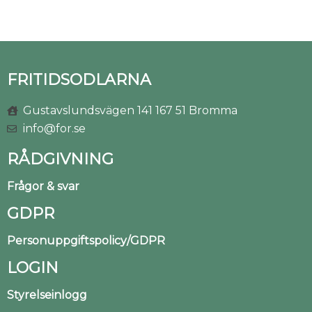
FRITIDSODLARNA
Gustavslundsvägen 141 167 51 Bromma
info@for.se
RÅDGIVNING
Frågor & svar
GDPR
Personuppgiftspolicy/GDPR
LOGIN
Styrelseinlogg