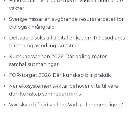
Fritidsodlarnas arbete med invasiva främmande
växter
Sverige missar en avgörande resurs i arbetet för
biologisk mångfald
Deltagare söks till digital enkät om fritidsodlares
hantering av odlingssubstrat
Kunskapsscenen 2026: Där odling möter
samhällsutmaningar
FOR-torget 2026: Där kunskap blir praktik
När ekosystemen sviktar behöver vi ta tillvara
den kunskap som redan finns
Växtskydd i fritidsodling. Vad gäller egentligen?