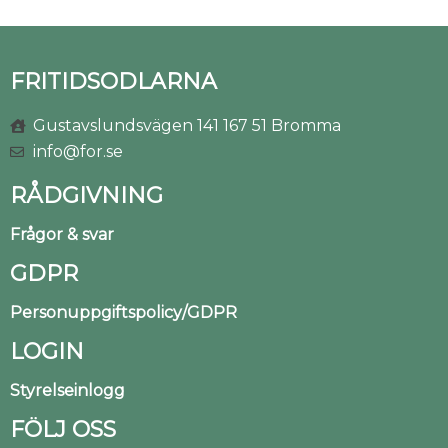
FRITIDSODLARNA
Gustavslundsvägen 141 167 51 Bromma
info@for.se
RÅDGIVNING
Frågor & svar
GDPR
Personuppgiftspolicy/GDPR
LOGIN
Styrelseinlogg
FÖLJ OSS