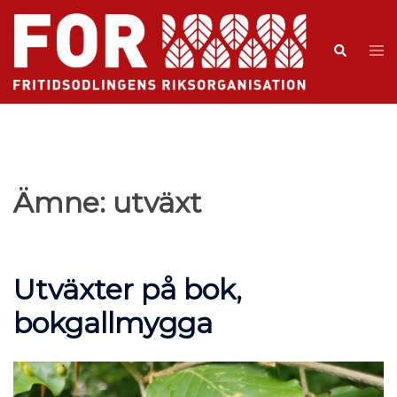
Ämne:
utväxt
Utväxter på bok,
bokgallmygga