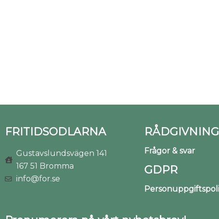
FRITIDSODLARNA
RÅDGIVNING
Frågor & svar
Gustavslundsvägen 141
167 51 Bromma
GDPR
info@for.se
Personuppgiftspo