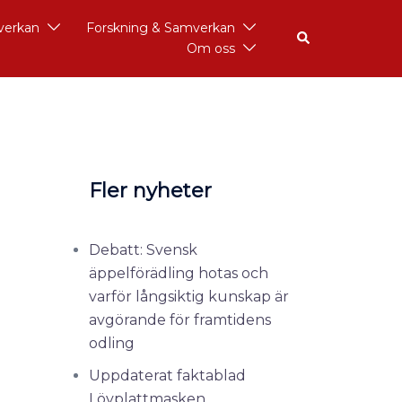
åverkan
Forskning & Samverkan
Om oss
Fler nyheter
Debatt: Svensk
äppelförädling hotas och
varför långsiktig kunskap är
avgörande för framtidens
odling
Uppdaterat faktablad
Lövplattmasken