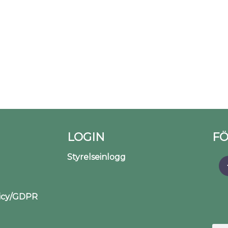
LOGIN
FÖ
Styrelseinlogg
licy/GDPR