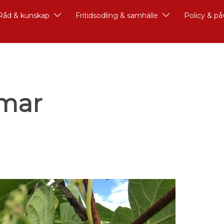
Råd & kunskap
Fritidsodling & samhälle
Policy & p
mar