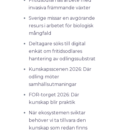
Fritidsodlarnas arbete med
invasiva främmande växter
Sverige missar en avgörande
resurs i arbetet för biologisk
mångfald
Deltagare söks till digital
enkät om fritidsodlares
hantering av odlingssubstrat
Kunskapsscenen 2026: Där
odling möter
samhällsutmaningar
FOR-torget 2026: Där
kunskap blir praktik
När ekosystemen sviktar
behöver vi ta tillvara den
kunskap som redan finns