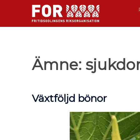
Ämne:
sjukdo
Växtföljd bönor