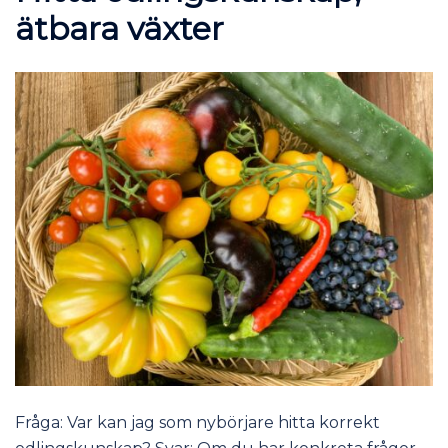
ätbara växter
Fråga: Var kan jag som nybörjare hitta korrekt