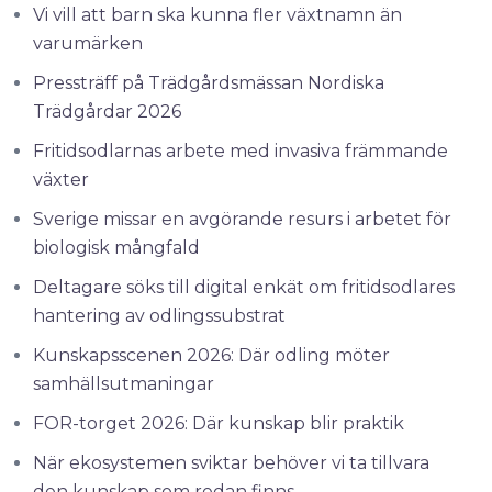
Vi vill att barn ska kunna fler växtnamn än
varumärken
Pressträff på Trädgårdsmässan Nordiska
Trädgårdar 2026
Fritidsodlarnas arbete med invasiva främmande
växter
Sverige missar en avgörande resurs i arbetet för
biologisk mångfald
Deltagare söks till digital enkät om fritidsodlares
hantering av odlingssubstrat
Kunskapsscenen 2026: Där odling möter
samhällsutmaningar
FOR-torget 2026: Där kunskap blir praktik
När ekosystemen sviktar behöver vi ta tillvara
den kunskap som redan finns