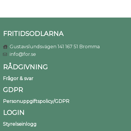
FRITIDSODLARNA
Gustavslundsvägen 141 167 51 Bromma
info@for.se
RÅDGIVNING
Frågor & svar
GDPR
Personuppgiftspolicy/GDPR
LOGIN
Styrelseinlogg