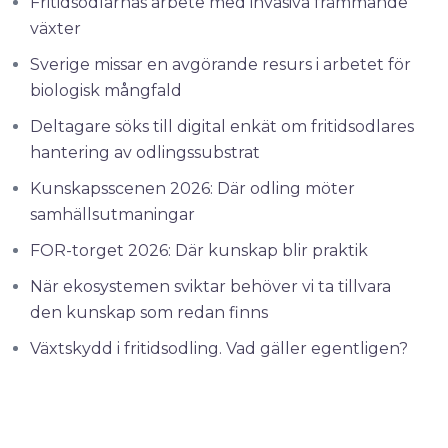
Fritidsodlarnas arbete med invasiva främmande
växter
Sverige missar en avgörande resurs i arbetet för
biologisk mångfald
Deltagare söks till digital enkät om fritidsodlares
hantering av odlingssubstrat
Kunskapsscenen 2026: Där odling möter
samhällsutmaningar
FOR-torget 2026: Där kunskap blir praktik
När ekosystemen sviktar behöver vi ta tillvara
den kunskap som redan finns
Växtskydd i fritidsodling. Vad gäller egentligen?