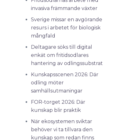
Fritidsodlarnas arbete med
invasiva främmande växter
Sverige missar en avgörande
resurs i arbetet för biologisk
mångfald
Deltagare söks till digital
enkät om fritidsodlares
hantering av odlingssubstrat
Kunskapsscenen 2026: Där
odling möter
samhällsutmaningar
FOR-torget 2026: Där
kunskap blir praktik
När ekosystemen sviktar
behöver vi ta tillvara den
kunskap som redan finns