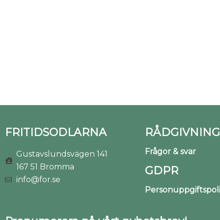
FRITIDSODLARNA
RÅDGIVNING
Frågor & svar
Gustavslundsvägen 141
167 51 Bromma
GDPR
info@for.se
Personuppgiftspo