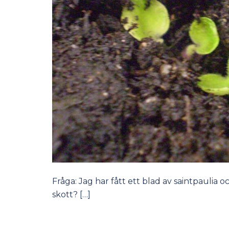
Fråga: Jag har fått ett blad av saintpaulia 
skott? […]