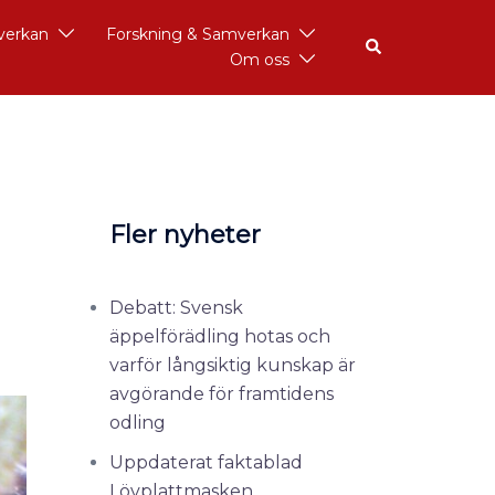
åverkan
Forskning & Samverkan
Om oss
Fler nyheter
Debatt: Svensk
äppelförädling hotas och
varför långsiktig kunskap är
avgörande för framtidens
odling
Uppdaterat faktablad
Lövplattmasken