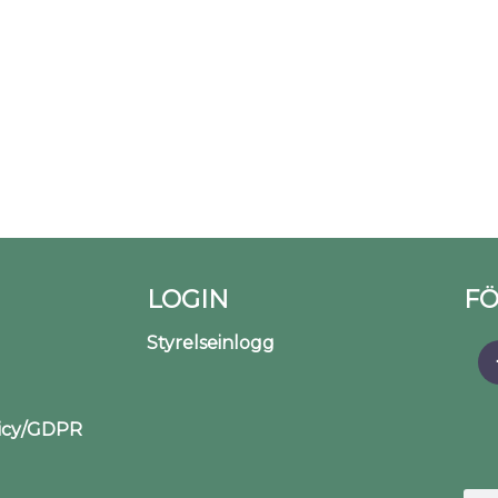
LOGIN
FÖ
Styrelseinlogg
licy/GDPR