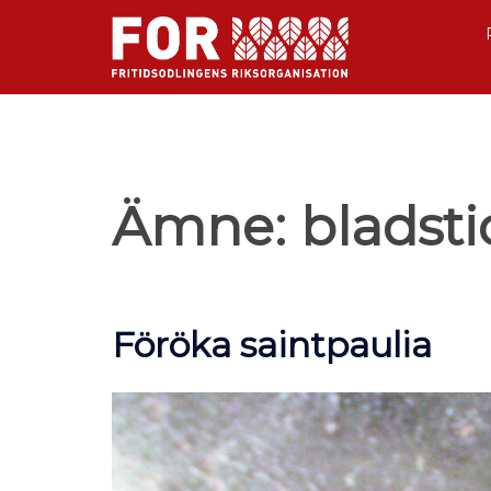
Ämne:
bladsti
Föröka saintpaulia