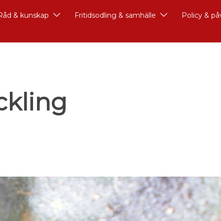
Råd & kunskap
Fritidsodling & samhälle
Policy & p
ckling