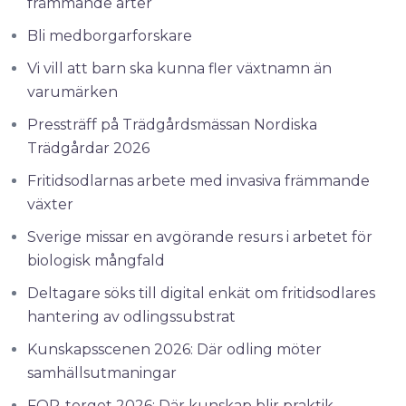
främmande arter
Bli medborgarforskare
Vi vill att barn ska kunna fler växtnamn än
varumärken
Pressträff på Trädgårdsmässan Nordiska
Trädgårdar 2026
Fritidsodlarnas arbete med invasiva främmande
växter
Sverige missar en avgörande resurs i arbetet för
biologisk mångfald
Deltagare söks till digital enkät om fritidsodlares
hantering av odlingssubstrat
Kunskapsscenen 2026: Där odling möter
samhällsutmaningar
FOR-torget 2026: Där kunskap blir praktik