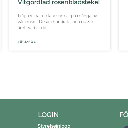
Vitgördlad rosenbladstekel
Fråga:Vi har en larv som är på många av
våra rosor. De är i hundratal och nu 3:e
året. Vad är det
LÄS MER »
LOGIN
FÖ
Styrelseinlogg