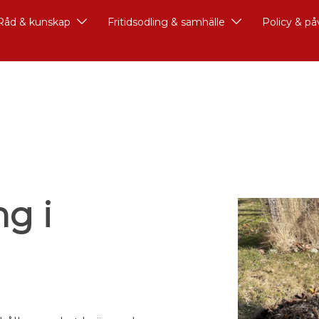
Råd & kunskap
Fritidsodling & samhälle
Policy & p
ng i