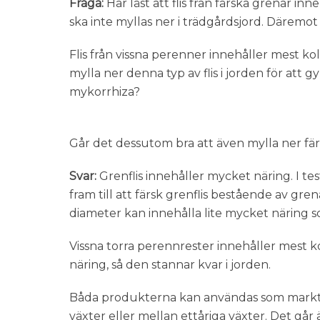
Fråga:
Har läst att flis från färska grenar i
ska inte myllas ner i trädgårdsjord. Däremot 
Flis från vissna perenner innehåller mest kol 
mylla ner denna typ av flis i jorden för att
mykorrhiza?
Går det dessutom bra att även mylla ner fär
Svar:
Grenflis innehåller mycket näring. I t
fram till att färsk grenflis bestående av gren
diameter kan innehålla lite mycket näring 
Vissna torra perennrester innehåller mest ko
näring, så den stannar kvar i jorden.
Båda produkterna kan användas som marktä
växter eller mellan ettåriga växter. Det går 