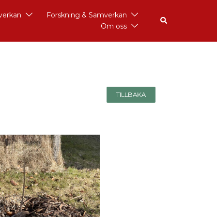
åverkan
Forskning & Samverkan
Om oss
TILLBAKA