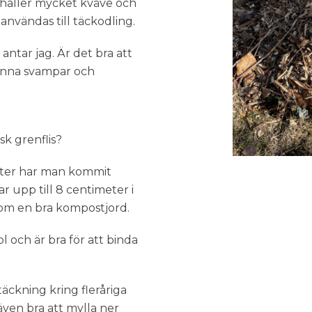
nnehåller mycket kväve och
användas till täckodling.
antar jag. Är det bra att
 gynna svampar och
sk grenflis?
ester har man kommit
ar upp till 8 centimeter i
som en bra kompostjord.
l och är bra för att binda
ckning kring fleråriga
även bra att mylla ner