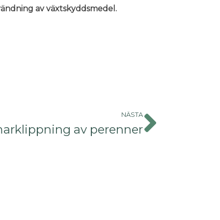
användning av växtskyddsmedel.
NÄSTA
rklippning av perenner