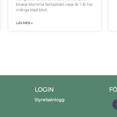
brukar blomma fantastiskt varje år. I år har
många blad blivit
LÄS MER »
LOGIN
FÖ
Styrelseinlogg