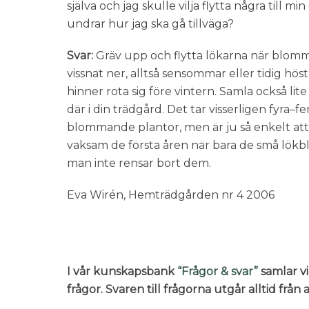
själva och jag skulle vilja flytta några till m
undrar hur jag ska gå tillväga?
Svar:
Gräv upp och flytta lökarna när blom
vissnat ner, alltså sensommar eller tidig höst
hinner rota sig före vintern. Samla också lite
där i din trädgård. Det tar visserligen fyra–f
blommande plantor, men är ju så enkelt att
vaksam de första åren när bara de små lökbl
man inte rensar bort dem.
Eva Wirén, Hemträdgården nr 4 2006
I vår kunskapsbank
“Frågor & svar”
samlar vi
frågor. Svaren till frågorna utgår alltid frå