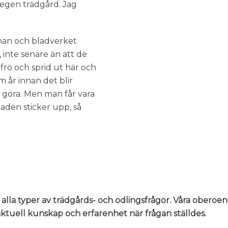
in egen trädgård. Jag
man och bladverket
, inte senare än att de
 frö och sprid ut här och
em år innan det blir
 göra. Men man får vara
aden sticker upp, så
 alla typer av trädgårds- och odlingsfrågor. Våra oberoe
n aktuell kunskap och erfarenhet när frågan ställdes.