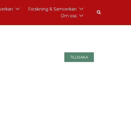
åverkan
Forskning & Samverkan
Om oss
TILLBAKA