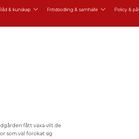
Råd & kunskap
Fritidsodling & samhälle
Policy & p
dgården fått växa vilt de
jor som väl förökat sig