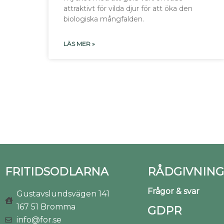
attraktivt för vilda djur för att öka den
biologiska mångfalden.
LÄS MER »
FRITIDSODLARNA
RÅDGIVNING
Frågor & svar
Gustavslundsvägen 141
167 51 Bromma
GDPR
info@for.se