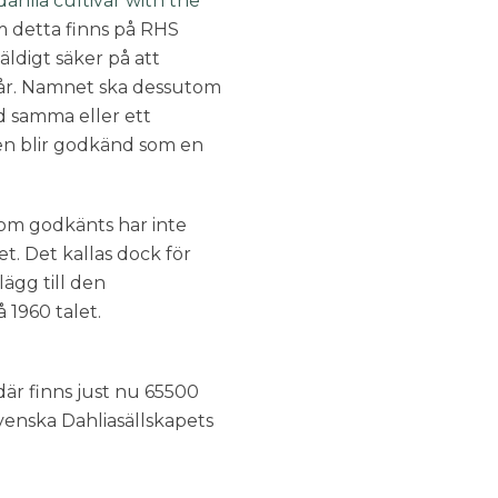
dahlia cultivar with the
 detta finns på RHS
äldigt säker på att
 3 år. Namnet ska dessutom
ed samma eller ett
en blir godkänd som en
 som godkänts har inte
et. Det kallas dock för
lägg till den
 1960 talet.
 där finns just nu 65500
 Svenska Dahliasällskapets