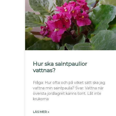
Hur ska saintpaulior
vattnas?
Fråga: Hur ofta och på vilket sätt ska jag
vattna min saintpaulia? Svar: Vattna när
översta jordlagret känns torrt. Låt inte
krukorna
LÄS MER »