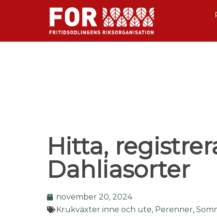
Hitta, registrer
Dahliasorter
november 20, 2024
Krukväxter inne och ute
,
Perenner
,
Som