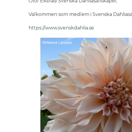
Olof Ekblad Svenska Dahliasällskapet
Välkommen som medlem i Svenska Dahliasäl
https://www.svenskdahlia.se