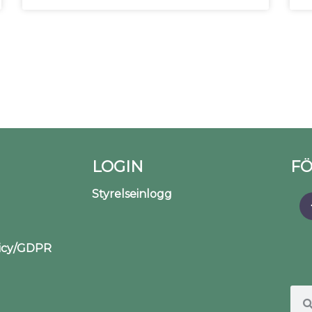
LOGIN
FÖ
Styrelseinlogg
licy/GDPR