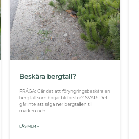
Beskära bergtall?
FRÅGA: Går det att föryngringsbeskära en
bergtall som börjar bli förstor? SVAR: Det
går inte att såga ner bergtallen till
marken och
LÄS MER »