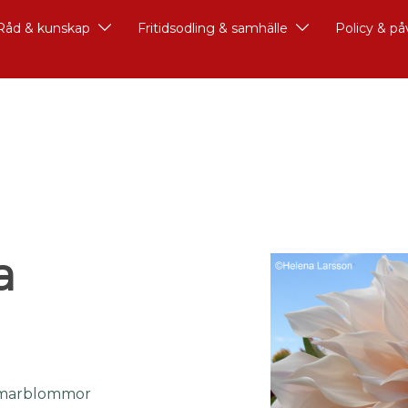
Råd & kunskap
Fritidsodling & samhälle
Policy & p
a
marblommor