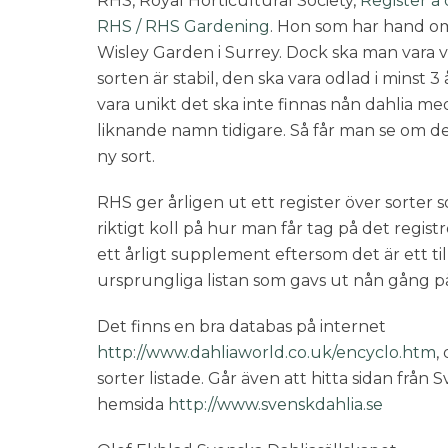
RHS, Royal Horticultural Society,
Register a 
RHS / RHS Gardening
. Hon som har hand om
Wisley Garden i Surrey. Dock ska man vara v
sorten är stabil, den ska vara odlad i minst
vara unikt det ska inte finnas nån dahlia m
liknande namn tidigare. Så får man se om d
ny sort.
RHS ger årligen ut ett register över sorter
riktigt koll på hur man får tag på det registr
ett årligt supplement eftersom det är ett til
ursprungliga listan som gavs ut nån gång på
Det finns en bra databas på internet
http://www.dahliaworld.co.uk/encyclo.htm
,
sorter listade. Går även att hitta sidan från
hemsida
http://www.svenskdahlia.se