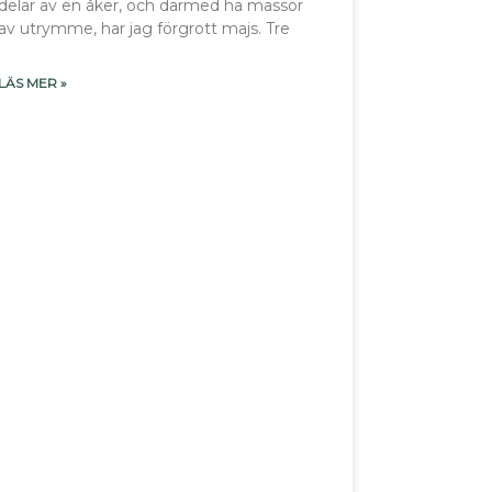
delar av en åker, och därmed ha massor
av utrymme, har jag förgrott majs. Tre
LÄS MER »