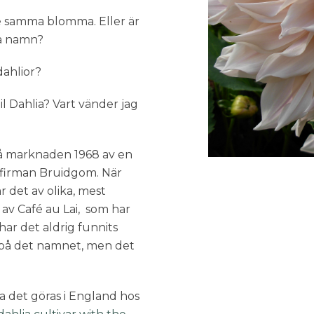
te samma blomma. Eller är
sa namn?
dahlior?
bil Dahlia? Vart vänder jag
 på marknaden 1968 av en
 firman Bruidgom. När
r det av olika, mest
 av Café au Lai, som har
 har det aldrig funnits
at på det namnet, men det
ka det göras i England hos