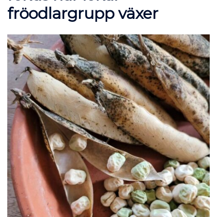
fröodlargrupp växer