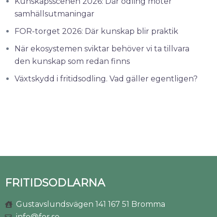
Kunskapsscenen 2026: Där odling möter
samhällsutmaningar
FOR-torget 2026: Där kunskap blir praktik
När ekosystemen sviktar behöver vi ta tillvara
den kunskap som redan finns
Växtskydd i fritidsodling. Vad gäller egentligen?
FRITIDSODLARNA
Gustavslundsvägen 141 167 51 Bromma
info@for.se