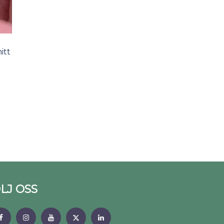
itt
LJ OSS