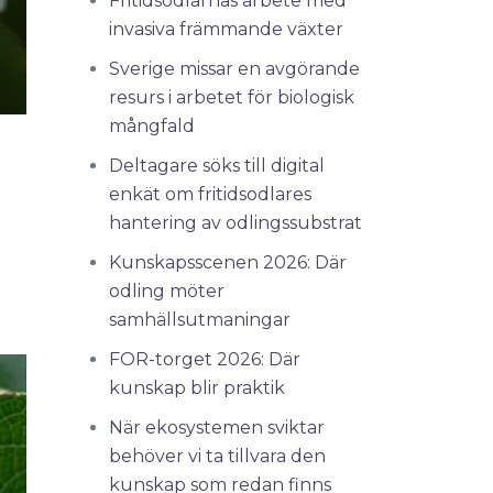
Fritidsodlarnas arbete med
invasiva främmande växter
Sverige missar en avgörande
resurs i arbetet för biologisk
mångfald
Deltagare söks till digital
enkät om fritidsodlares
hantering av odlingssubstrat
Kunskapsscenen 2026: Där
odling möter
samhällsutmaningar
FOR-torget 2026: Där
kunskap blir praktik
När ekosystemen sviktar
behöver vi ta tillvara den
kunskap som redan finns