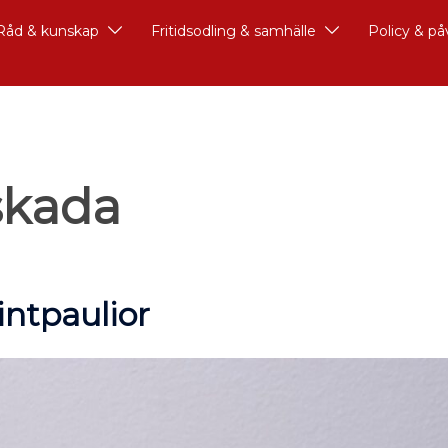
Råd & kunskap
Fritidsodling & samhälle
Policy & p
skada
intpaulior