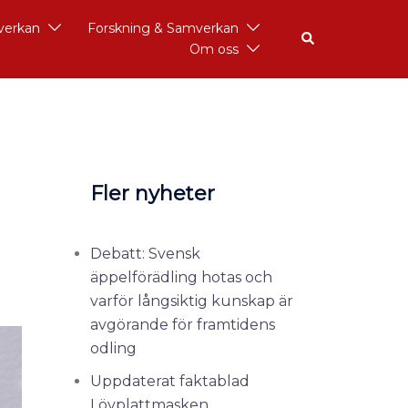
åverkan
Forskning & Samverkan
Om oss
Fler nyheter
Debatt: Svensk
äppelförädling hotas och
varför långsiktig kunskap är
avgörande för framtidens
odling
Uppdaterat faktablad
Lövplattmasken