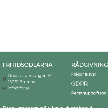
FRITIDSODLARNA
RÅDGIVNING
Frågor & svar
Gustavslundsvägen 141
167 51 Bromma
GDPR
info@for.se
Personuppgiftspo