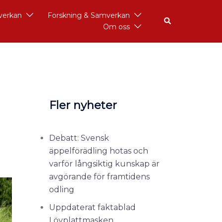
åverkan
Forskning & Samverkan
Om oss
Fler nyheter
Debatt: Svensk
äppelförädling hotas och
varför långsiktig kunskap är
avgörande för framtidens
odling
Uppdaterat faktablad
Lövplattmasken