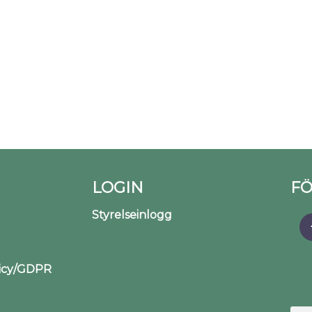
LOGIN
FÖ
Styrelseinlogg
licy/GDPR