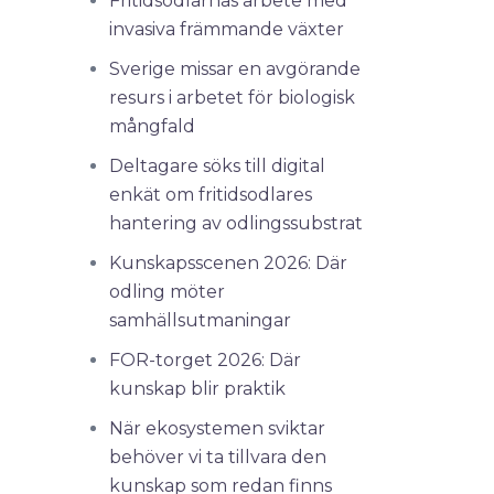
Fritidsodlarnas arbete med
invasiva främmande växter
Sverige missar en avgörande
resurs i arbetet för biologisk
mångfald
Deltagare söks till digital
enkät om fritidsodlares
hantering av odlingssubstrat
Kunskapsscenen 2026: Där
odling möter
samhällsutmaningar
FOR-torget 2026: Där
kunskap blir praktik
När ekosystemen sviktar
behöver vi ta tillvara den
kunskap som redan finns