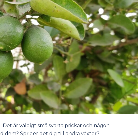
d. Det är väldigt små svarta prickar och någon
ed dem? Sprider det dig till andra växter?