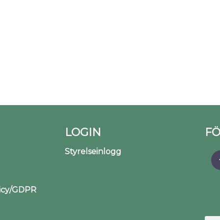
LOGIN
FÖ
Styrelseinlogg
licy/GDPR