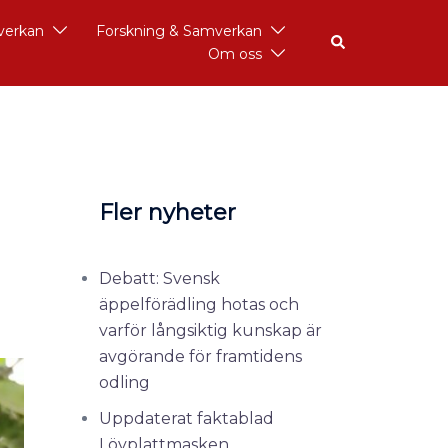
åverkan
Forskning & Samverkan
Om oss
Fler nyheter
Debatt: Svensk
äppelförädling hotas och
varför långsiktig kunskap är
avgörande för framtidens
odling
Uppdaterat faktablad
Lövplattmasken