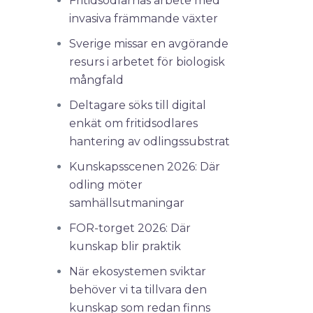
Fritidsodlarnas arbete med
invasiva främmande växter
Sverige missar en avgörande
resurs i arbetet för biologisk
mångfald
Deltagare söks till digital
enkät om fritidsodlares
hantering av odlingssubstrat
Kunskapsscenen 2026: Där
odling möter
samhällsutmaningar
FOR-torget 2026: Där
kunskap blir praktik
När ekosystemen sviktar
behöver vi ta tillvara den
kunskap som redan finns