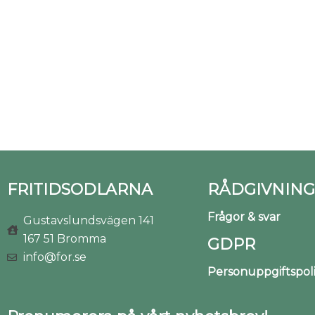
FRITIDSODLARNA
RÅDGIVNING
Frågor & svar
Gustavslundsvägen 141
167 51 Bromma
GDPR
info@for.se
Personuppgiftspo