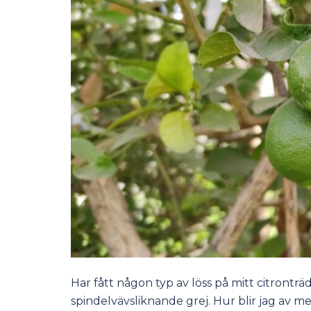
Har fått någon typ av löss på mitt citronträ
spindelvävsliknande grej. Hur blir jag av m