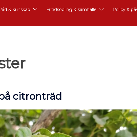
Råd & kunskap
Fritidsodling & samhälle
Policy & p
ster
på citronträd