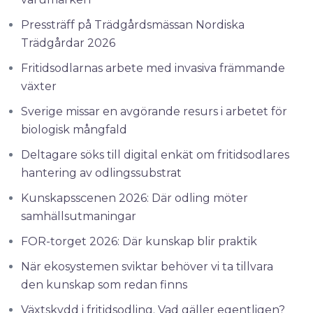
Pressträff på Trädgårdsmässan Nordiska
Trädgårdar 2026
Fritidsodlarnas arbete med invasiva främmande
växter
Sverige missar en avgörande resurs i arbetet för
biologisk mångfald
Deltagare söks till digital enkät om fritidsodlares
hantering av odlingssubstrat
Kunskapsscenen 2026: Där odling möter
samhällsutmaningar
FOR-torget 2026: Där kunskap blir praktik
När ekosystemen sviktar behöver vi ta tillvara
den kunskap som redan finns
Växtskydd i fritidsodling. Vad gäller egentligen?