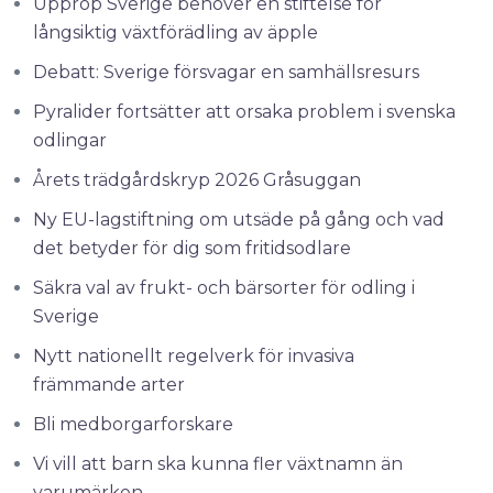
Upprop Sverige behöver en stiftelse för
långsiktig växtförädling av äpple
Debatt: Sverige försvagar en samhällsresurs
Pyralider fortsätter att orsaka problem i svenska
odlingar
Årets trädgårdskryp 2026 Gråsuggan
Ny EU-lagstiftning om utsäde på gång och vad
det betyder för dig som fritidsodlare
Säkra val av frukt- och bärsorter för odling i
Sverige
Nytt nationellt regelverk för invasiva
främmande arter
Bli medborgarforskare
Vi vill att barn ska kunna fler växtnamn än
varumärken