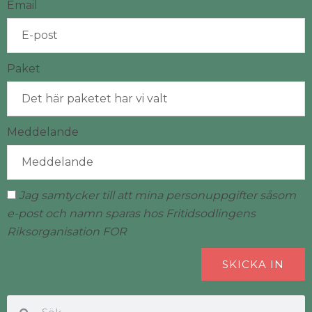
Email
Paket
Meddelande
Jag samtycker till att mina personuppgifter såsom
e-post och namn sparas hos Fritidsodlingens
Riksorganisation FOR
SKICKA IN