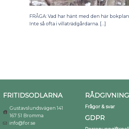
FRÅGA: Vad har hänt med den här bokplant
Inte så ofta i villaträdgårdarna. […]
FRITIDSODLARNA
RÅDGIVNING
Frågor & svar
Gustavslundsvägen 141
167 51 Bromma
GDPR
info@for.se