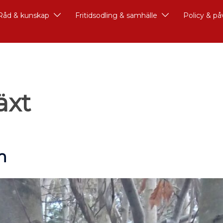
Råd & kunskap
Fritidsodling & samhälle
Policy & p
äxt
m