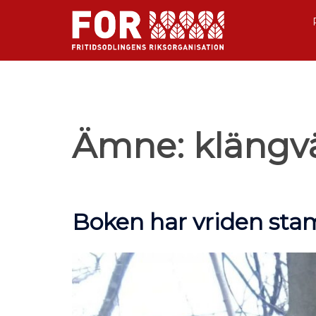
Ämne:
klängv
Boken har vriden sta