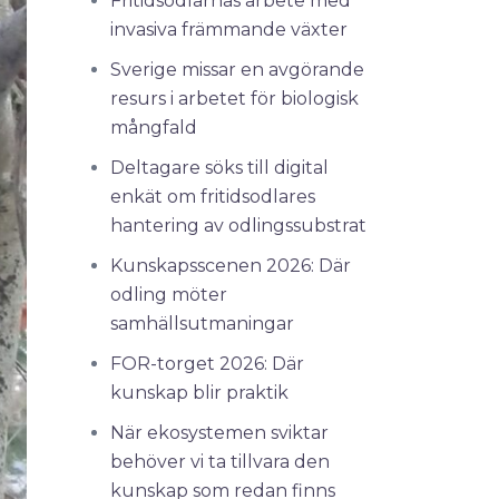
Fritidsodlarnas arbete med
invasiva främmande växter
Sverige missar en avgörande
resurs i arbetet för biologisk
mångfald
Deltagare söks till digital
enkät om fritidsodlares
hantering av odlingssubstrat
Kunskapsscenen 2026: Där
odling möter
samhällsutmaningar
FOR-torget 2026: Där
kunskap blir praktik
När ekosystemen sviktar
behöver vi ta tillvara den
kunskap som redan finns