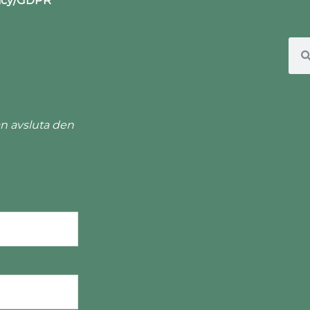
licy/GDPR
n avsluta den