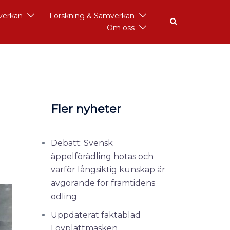
åverkan
Forskning & Samverkan
Om oss
Fler nyheter
Debatt: Svensk
äppelförädling hotas och
varför långsiktig kunskap är
avgörande för framtidens
odling
Uppdaterat faktablad
Lövplattmasken