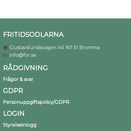
FRITIDSODLARNA
Gustavslundsvägen 141 167 51 Bromma
info@for.se
RÅDGIVNING
Frågor & svar
GDPR
Personuppgiftspolicy/GDPR
LOGIN
Styrelseinlogg