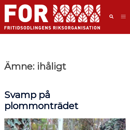
Ämne:
ihåligt
Svamp på
plommonträdet