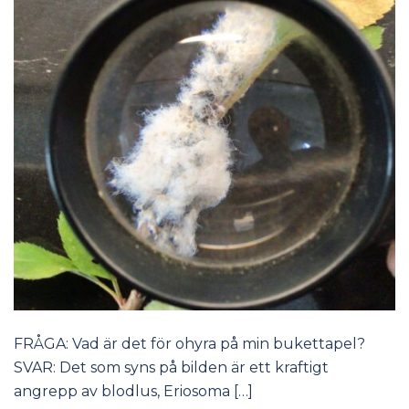
FRÅGA: Vad är det för ohyra på min bukettapel?
SVAR: Det som syns på bilden är ett kraftigt
angrepp av blodlus, Eriosoma […]