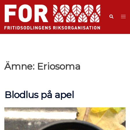
Ämne:
Eriosoma
Blodlus på apel