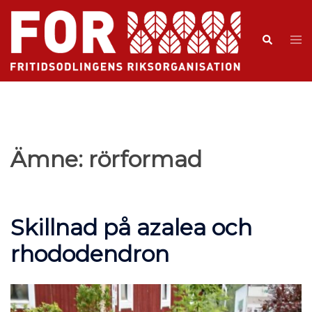
Ämne:
rörformad
Skillnad på azalea och
rhododendron