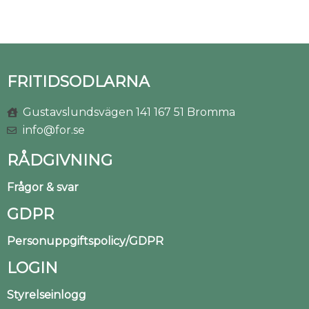
FRITIDSODLARNA
Gustavslundsvägen 141 167 51 Bromma
info@for.se
RÅDGIVNING
Frågor & svar
GDPR
Personuppgiftspolicy/GDPR
LOGIN
Styrelseinlogg