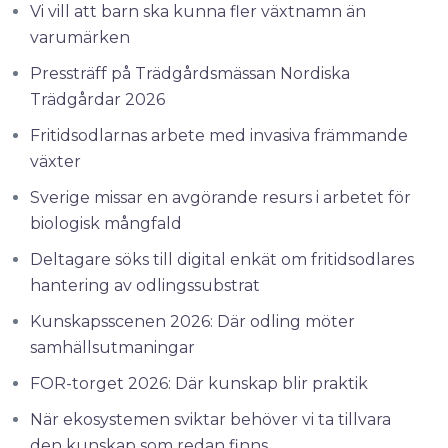
Vi vill att barn ska kunna fler växtnamn än
varumärken
Pressträff på Trädgårdsmässan Nordiska
Trädgårdar 2026
Fritidsodlarnas arbete med invasiva främmande
växter
Sverige missar en avgörande resurs i arbetet för
biologisk mångfald
Deltagare söks till digital enkät om fritidsodlares
hantering av odlingssubstrat
Kunskapsscenen 2026: Där odling möter
samhällsutmaningar
FOR-torget 2026: Där kunskap blir praktik
När ekosystemen sviktar behöver vi ta tillvara
den kunskap som redan finns