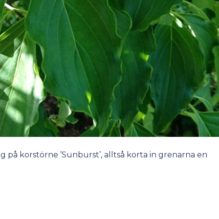
 på korstörne ’Sunburst’, alltså korta in grenarna en