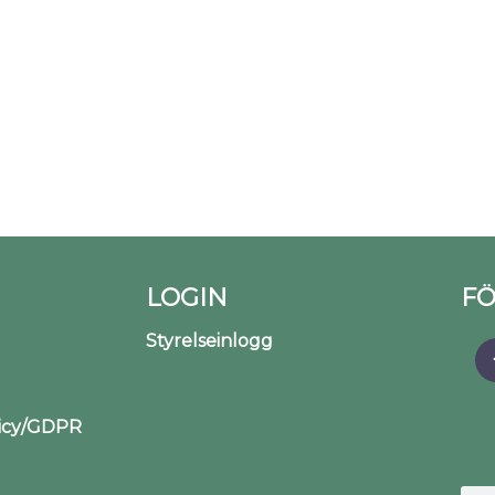
LOGIN
FÖ
Styrelseinlogg
licy/GDPR