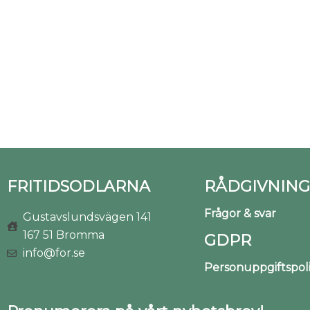
FRITIDSODLARNA
RÅDGIVNING
Frågor & svar
Gustavslundsvägen 141
167 51 Bromma
GDPR
info@for.se
Personuppgiftspo