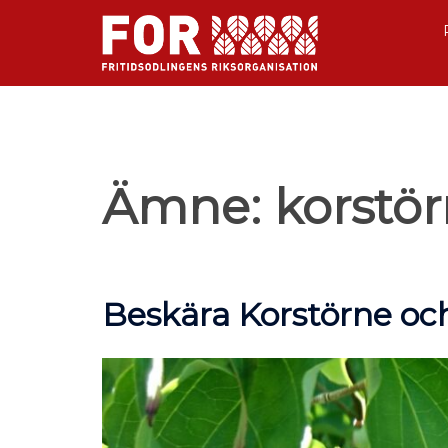
Ämne:
korstö
Beskära Korstörne oc