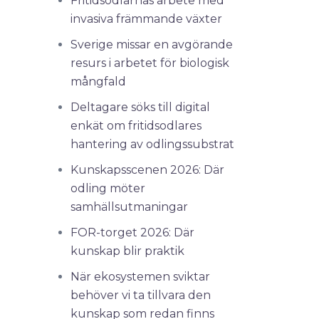
Fritidsodlarnas arbete med
invasiva främmande växter
Sverige missar en avgörande
resurs i arbetet för biologisk
mångfald
Deltagare söks till digital
enkät om fritidsodlares
hantering av odlingssubstrat
Kunskapsscenen 2026: Där
odling möter
samhällsutmaningar
FOR-torget 2026: Där
kunskap blir praktik
När ekosystemen sviktar
behöver vi ta tillvara den
kunskap som redan finns