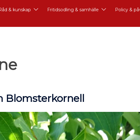
Råd & kunskap
Fritidsodling & samhälle
Policy & p
rne
h Blomsterkornell