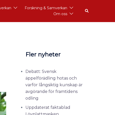
åverkan
Forskning & Samverkan
Om oss
Fler nyheter
Debatt: Svensk
äppelförädling hotas och
varför långsiktig kunskap är
avgörande för framtidens
odling
Uppdaterat faktablad
Lövplattmasken