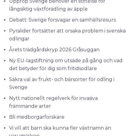
Upprop Sverige behöver en stiftelse för
långsiktig växtförädling av äpple
Debatt: Sverige försvagar en samhällsresurs
Pyralider fortsätter att orsaka problem i svenska
odlingar
Årets trädgårdskryp 2026 Gråsuggan
Ny EU-lagstiftning om utsäde på gång och vad
det betyder för dig som fritidsodlare
Säkra val av frukt- och bärsorter för odling i
Sverige
Nytt nationellt regelverk för invasiva
främmande arter
Bli medborgarforskare
Vi vill att barn ska kunna fler växtnamn än
varumärken