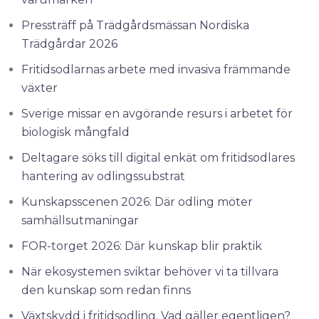
Pressträff på Trädgårdsmässan Nordiska
Trädgårdar 2026
Fritidsodlarnas arbete med invasiva främmande
växter
Sverige missar en avgörande resurs i arbetet för
biologisk mångfald
Deltagare söks till digital enkät om fritidsodlares
hantering av odlingssubstrat
Kunskapsscenen 2026: Där odling möter
samhällsutmaningar
FOR-torget 2026: Där kunskap blir praktik
När ekosystemen sviktar behöver vi ta tillvara
den kunskap som redan finns
Växtskydd i fritidsodling. Vad gäller egentligen?