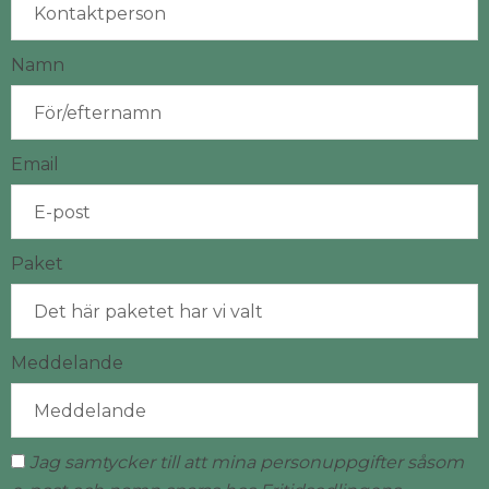
Namn
Email
Paket
Meddelande
Jag samtycker till att mina personuppgifter såsom