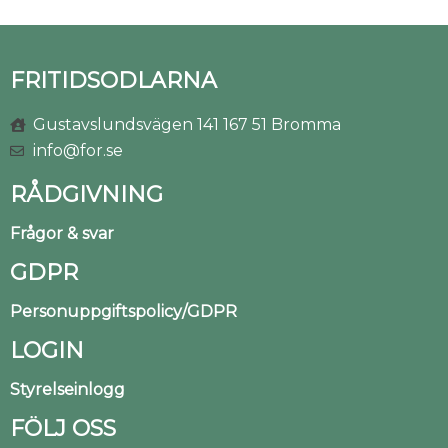
FRITIDSODLARNA
Gustavslundsvägen 141 167 51 Bromma
info@for.se
RÅDGIVNING
Frågor & svar
GDPR
Personuppgiftspolicy/GDPR
LOGIN
Styrelseinlogg
FÖLJ OSS