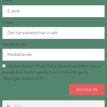
Email
Paket
Meddelande
Jag samtycker till att mina personuppgifter såsom
e-post och namn sparas hos Fritidsodlingens
Riksorganisation FOR
SKICKA IN