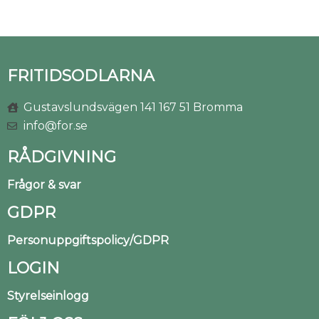
FRITIDSODLARNA
Gustavslundsvägen 141 167 51 Bromma
info@for.se
RÅDGIVNING
Frågor & svar
GDPR
Personuppgiftspolicy/GDPR
LOGIN
Styrelseinlogg